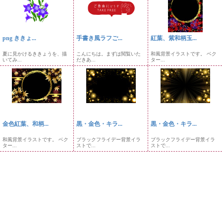
png ききょ...
手書き風ラフご...
紅葉、紫和柄玉...
夏に見かけるききょうを、描
こんにちは。まずは閲覧いた
和風背景イラストです。 ベク
いてみ...
だきあ...
ター...
金色紅葉、和柄...
黒・金色・キラ...
黒・金色・キラ...
和風背景イラストです。 ベク
ブラックフライデー背景イラ
ブラックフライデー背景イラ
ター...
ストで...
ストで...