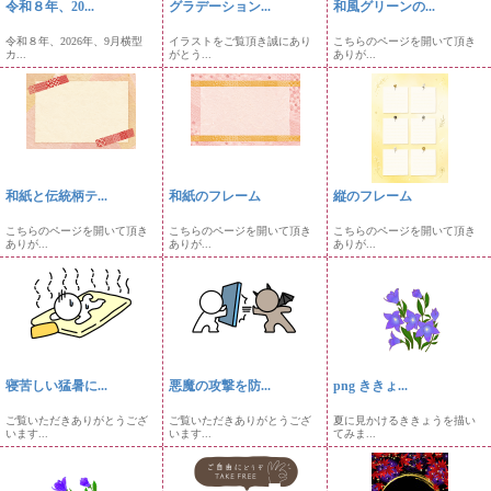
令和８年、20...
グラデーション...
和風グリーンの...
令和８年、2026年、9月横型
イラストをご覧頂き誠にあり
こちらのページを開いて頂き
カ...
がとう...
ありが...
和紙と伝統柄テ...
和紙のフレーム
縦のフレーム
こちらのページを開いて頂き
こちらのページを開いて頂き
こちらのページを開いて頂き
ありが...
ありが...
ありが...
寝苦しい猛暑に...
悪魔の攻撃を防...
png ききょ...
ご覧いただきありがとうござ
ご覧いただきありがとうござ
夏に見かけるききょうを描い
います...
います...
てみま...