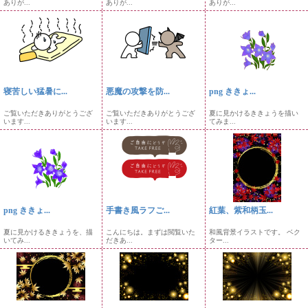
ありが...
ありが...
ありが...
寝苦しい猛暑に...
悪魔の攻撃を防...
png ききょ...
ご覧いただきありがとうござ
ご覧いただきありがとうござ
夏に見かけるききょうを描い
います...
います...
てみま...
png ききょ...
手書き風ラフご...
紅葉、紫和柄玉...
夏に見かけるききょうを、描
こんにちは。まずは閲覧いた
和風背景イラストです。 ベク
いてみ...
だきあ...
ター...