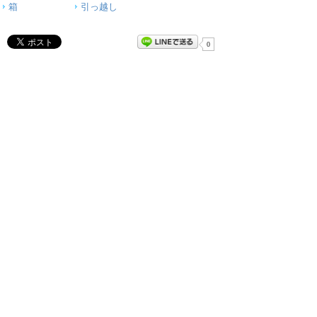
箱
引っ越し
0