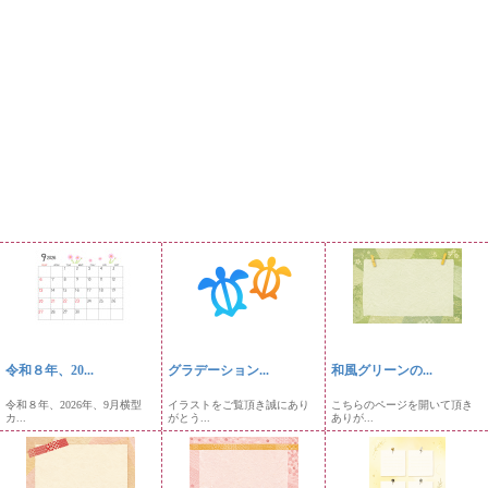
令和８年、20...
グラデーション...
和風グリーンの...
令和８年、2026年、9月横型
イラストをご覧頂き誠にあり
こちらのページを開いて頂き
カ...
がとう...
ありが...