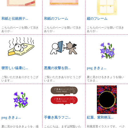
和紙と伝統柄テ...
和紙のフレーム
縦のフレーム
こちらのページを開いて頂き
こちらのページを開いて頂き
こちらのページを開いて頂き
ありが...
ありが...
ありが...
寝苦しい猛暑に...
悪魔の攻撃を防...
png ききょ...
ご覧いただきありがとうござ
ご覧いただきありがとうござ
夏に見かけるききょうを描い
います...
います...
てみま...
png ききょ...
手書き風ラフご...
紅葉、紫和柄玉...
夏に見かけるききょうを、描
こんにちは。まずは閲覧いた
和風背景イラストです。 ベク