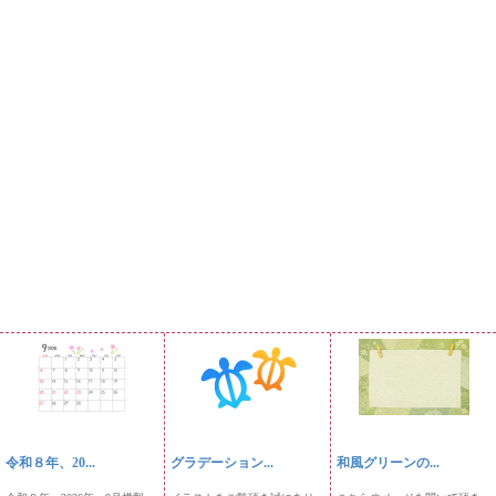
令和８年、20...
グラデーション...
和風グリーンの...