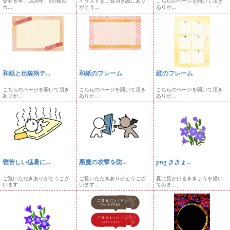
令和８年、2026年、9月横型
イラストをご覧頂き誠にあり
こちらのページを開いて頂き
カ...
がとう...
ありが...
和紙と伝統柄テ...
和紙のフレーム
縦のフレーム
こちらのページを開いて頂き
こちらのページを開いて頂き
こちらのページを開いて頂き
ありが...
ありが...
ありが...
寝苦しい猛暑に...
悪魔の攻撃を防...
png ききょ...
ご覧いただきありがとうござ
ご覧いただきありがとうござ
夏に見かけるききょうを描い
います...
います...
てみま...