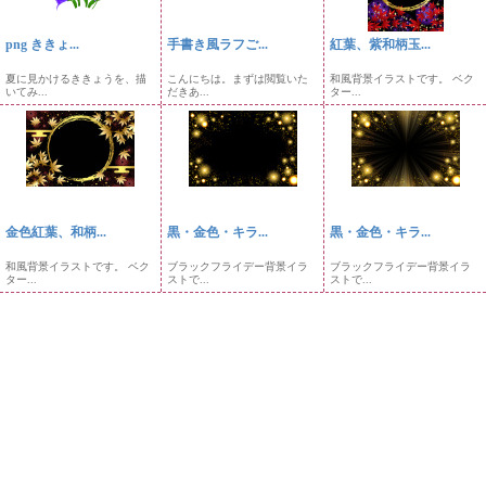
png ききょ...
手書き風ラフご...
紅葉、紫和柄玉...
夏に見かけるききょうを、描
こんにちは。まずは閲覧いた
和風背景イラストです。 ベク
いてみ...
だきあ...
ター...
金色紅葉、和柄...
黒・金色・キラ...
黒・金色・キラ...
和風背景イラストです。 ベク
ブラックフライデー背景イラ
ブラックフライデー背景イラ
ター...
ストで...
ストで...