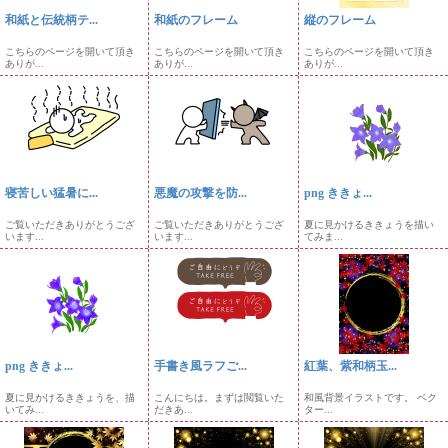
和紙と伝統柄テ...
和紙のフレーム
縦のフレーム
こちらのページを開いて頂き
こちらのページを開いて頂き
こちらのページを開いて頂き
ありが...
ありが...
ありが...
寝苦しい猛暑に...
悪魔の攻撃を防...
png ききょ...
ご覧いただきありがとうござ
ご覧いただきありがとうござ
夏に見かけるききょうを描い
います...
います...
てみま...
png ききょ...
手書き風ラフご...
紅葉、紫和柄玉...
夏に見かけるききょうを、描
こんにちは。まずは閲覧いた
和風背景イラストです。 ベク
いてみ...
だきあ...
ター...