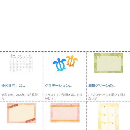
令和８年、20...
グラデーション...
和風グリーンの...
令和８年、2026年、9月横型
イラストをご覧頂き誠にあり
こちらのページを開いて頂き
カ...
がとう...
ありが...