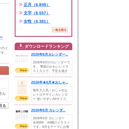
正月（6,849）
文字（6,557）
女性（6,381）
ー
ダウンロードランキング
ーのイ
です。
2026年8月カレンダー...
2026年8月のカレンダーで
す。 季節のかわいいイラ
スト入りで、予定を描き
込めるスペ...
2026年★8月★おしゃ...
毎年大人気！おしゃれな
さん
レトロデザインカレンダ
ー 使いやすいA4サイズ。
illust...
を見る
2026年8月 カレンダ...
2026年8月 カレンダー
令和8年 A4横のイラスト
です。8月をテーマにお祭