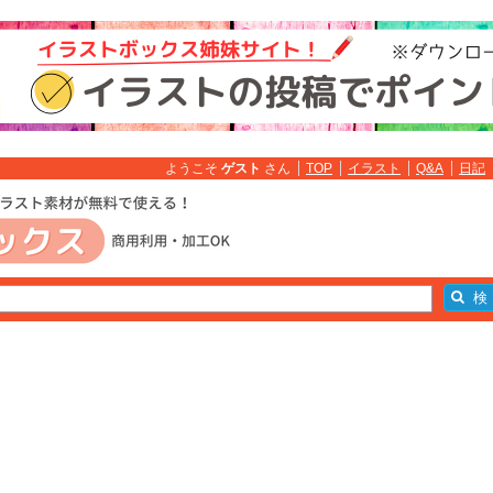
ようこそ
ゲスト
さん
TOP
イラスト
Q&A
日記