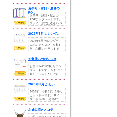
りの提...
お祭り・縁日・屋台の
PO...
お祭り・縁日・屋台の
POPテンプレートです。
ファイル形式は透過PNG
です。---太め...
2026年8月 カレンダ...
2026年8月 カレンダー
二色のアイコン 令和8
年 A4横のイラストで
す。8月をテ...
お盆休みのお知らせ
お盆休みのお知らせテン
プレートです。 かわいい
夏のイラスト入りです。
休業日の日付けを...
2026年 8月 かわい...
2026年（令和8年）8月の
カレンダーです。 サイ
ズ：横1480px 縦1047px...
お好み焼きとコテ
ご覧いただきありがとう