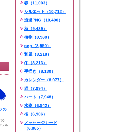
春（11,003）
シルエット（10,712）
透過PNG（10,400）
秋（9,439）
植物（8,560）
png（8,550）
和風（8,218）
冬（8,213）
手描き（8,130）
カレンダー（8,077）
猫（7,994）
ハート（7,948）
水彩（6,942）
フの
桜（6,906）
フの
メッセージカード
のシル
（6,885）