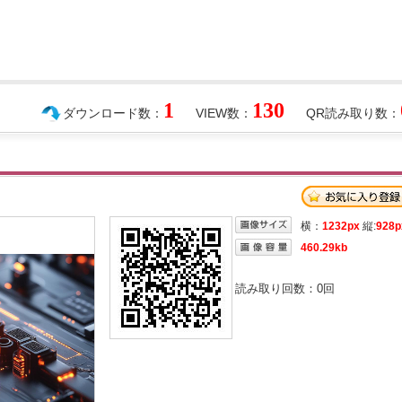
1
130
ダウンロード数：
VIEW数：
QR読み取り数：
横：
1232px
縦:
928p
460.29kb
読み取り回数：
0
回