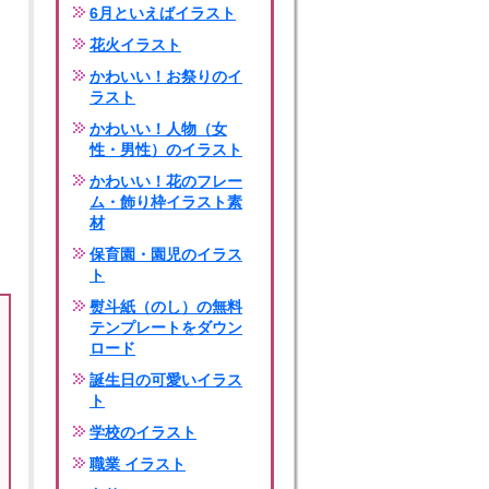
6月といえばイラスト
花火イラスト
かわいい！お祭りのイ
ラスト
かわいい！人物（女
性・男性）のイラスト
かわいい！花のフレー
ム・飾り枠イラスト素
材
保育園・園児のイラス
ト
熨斗紙（のし）の無料
テンプレートをダウン
ロード
誕生日の可愛いイラス
ト
学校のイラスト
職業 イラスト