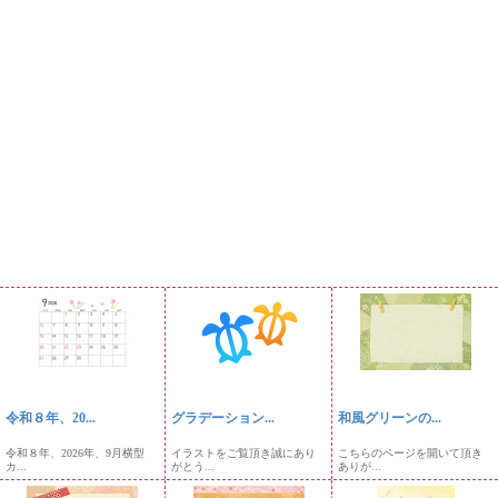
令和８年、20...
グラデーション...
和風グリーンの...
令和８年、2026年、9月横型
イラストをご覧頂き誠にあり
こちらのページを開いて頂き
カ...
がとう...
ありが...