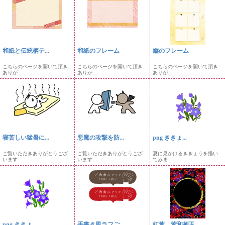
和紙と伝統柄テ...
和紙のフレーム
縦のフレーム
こちらのページを開いて頂き
こちらのページを開いて頂き
こちらのページを開いて頂き
ありが...
ありが...
ありが...
寝苦しい猛暑に...
悪魔の攻撃を防...
png ききょ...
ご覧いただきありがとうござ
ご覧いただきありがとうござ
夏に見かけるききょうを描い
います...
います...
てみま...
png ききょ...
手書き風ラフご...
紅葉、紫和柄玉...