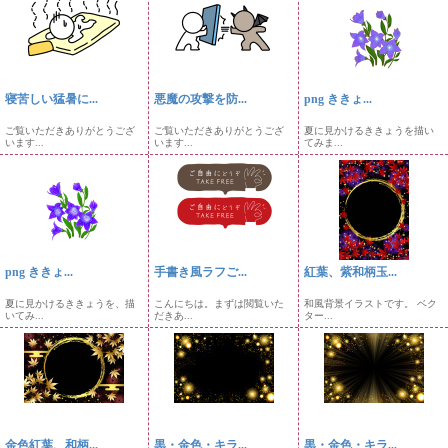
寝苦しい猛暑に...
悪魔の攻撃を防...
png ききょ...
ご覧いただきありがとうござ
ご覧いただきありがとうござ
夏に見かけるききょうを描い
います...
います...
てみま...
png ききょ...
手書き風ラフご...
紅葉、紫和柄玉...
夏に見かけるききょうを、描
こんにちは。まずは閲覧いた
和風背景イラストです。 ベク
いてみ...
だきあ...
ター...
金色紅葉、和柄...
黒・金色・キラ...
黒・金色・キラ...