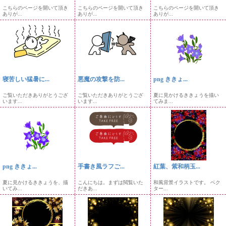
こちらのページを開いて頂き
こちらのページを開いて頂き
こちらのページを開いて頂き
ありが...
ありが...
ありが...
寝苦しい猛暑に...
悪魔の攻撃を防...
png ききょ...
ご覧いただきありがとうござ
ご覧いただきありがとうござ
夏に見かけるききょうを描い
います...
います...
てみま...
png ききょ...
手書き風ラフご...
紅葉、紫和柄玉...
夏に見かけるききょうを、描
こんにちは。まずは閲覧いた
和風背景イラストです。 ベク
いてみ...
だきあ...
ター...