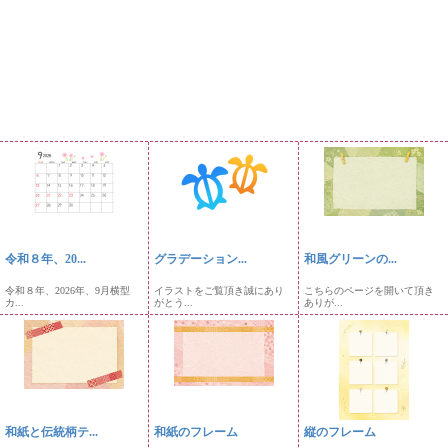
令和８年、20...
グラデーション...
和風グリーンの...
令和８年、2026年、9月横型
イラストをご覧頂き誠にあり
こちらのページを開いて頂き
カ...
がとう...
ありが...
和紙と伝統柄テ...
和紙のフレーム
縦のフレーム