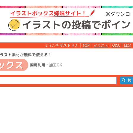
ようこそ
ゲスト
さん
TOP
イラスト
Q&A
日記