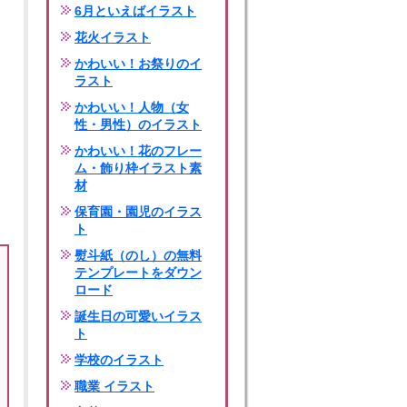
6月といえばイラスト
花火イラスト
かわいい！お祭りのイ
ラスト
かわいい！人物（女
性・男性）のイラスト
かわいい！花のフレー
ム・飾り枠イラスト素
材
保育園・園児のイラス
ト
熨斗紙（のし）の無料
テンプレートをダウン
ロード
誕生日の可愛いイラス
ト
学校のイラスト
職業 イラスト