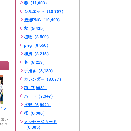
春（11,003）
シルエット（10,707）
透過PNG（10,400）
秋（9,435）
植物（8,560）
png（8,550）
和風（8,215）
冬（8,213）
手描き（8,130）
カレンダー（8,077）
猫（7,993）
ハート（7,947）
水彩（6,942）
イラ
桜（6,906）
可愛い
メッセージカード
のイラ
（6,885）