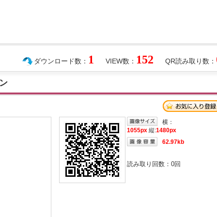
1
152
ダウンロード数：
VIEW数：
QR読み取り数：
ン
横：
1055px
縦:
1480px
62.97kb
読み取り回数：
0
回