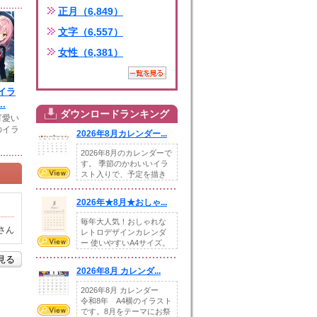
正月（6,849）
文字（6,557）
女性（6,381）
イラ
.
ダウンロードランキング
可愛い
のイラ
2026年8月カレンダー...
2026年8月のカレンダーで
す。 季節のかわいいイラ
スト入りで、予定を描き
込めるスペ...
2026年★8月★おしゃ...
毎年大人気！おしゃれな
さん
レトロデザインカレンダ
ー 使いやすいA4サイズ。
illust...
を見る
2026年8月 カレンダ...
2026年8月 カレンダー
令和8年 A4横のイラスト
です。8月をテーマにお祭