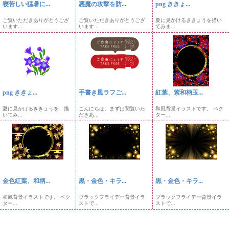
寝苦しい猛暑に...
悪魔の攻撃を防...
png ききょ...
ご覧いただきありがとうござ
ご覧いただきありがとうござ
夏に見かけるききょうを描い
います...
います...
てみま...
png ききょ...
手書き風ラフご...
紅葉、紫和柄玉...
夏に見かけるききょうを、描
こんにちは。まずは閲覧いた
和風背景イラストです。 ベク
いてみ...
だきあ...
ター...
金色紅葉、和柄...
黒・金色・キラ...
黒・金色・キラ...
和風背景イラストです。 ベク
ブラックフライデー背景イラ
ブラックフライデー背景イラ
ター...
ストで...
ストで...