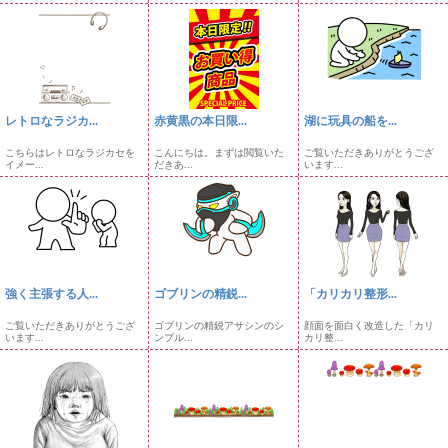
レトロなラジカ...
赤黄黒の本日限...
湖に玩具の船を...
こちらはレトロなラジカセを
こんにちは。まずは閲覧いた
ご覧いただきありがとうござ
イメー...
だきあ...
います...
強く主張する人...
ゴブリンの精鋭...
「カリカリ整形...
ご覧いただきありがとうござ
ゴブリンの精鋭アサシンのシ
顔面を面白く改造した「カリ
います...
ンプル...
カリ整...