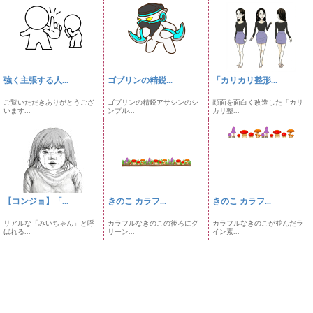
強く主張する人...
ゴブリンの精鋭...
「カリカリ整形...
ご覧いただきありがとうござ
ゴブリンの精鋭アサシンのシ
顔面を面白く改造した「カリ
います...
ンプル...
カリ整...
【コンジョ】「...
きのこ カラフ...
きのこ カラフ...
リアルな「みいちゃん」と呼
カラフルなきのこの後ろにグ
カラフルなきのこが並んだラ
ばれる...
リーン...
イン素...