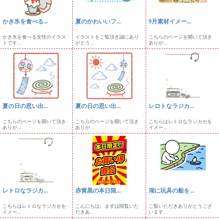
かき氷を食べる...
夏のかわいいフ...
9月素材イメー...
かき氷を食べる女性のイラス
イラストをご覧頂き誠にあり
こちらのページを開いて頂き
トです...
がとう...
ありが...
夏の日の思い出...
夏の日の思い出...
レロトなラジカ...
こちらのページを開いて頂き
こちらのページを開いて頂き
こちらはレトロなラジカセを
ありが...
ありが...
イメー...
レトロなラジカ...
赤黄黒の本日限...
湖に玩具の船を...
こちらはレトロなラジカセを
こんにちは。まずは閲覧いた
ご覧いただきありがとうござ
イメー...
だきあ...
います...