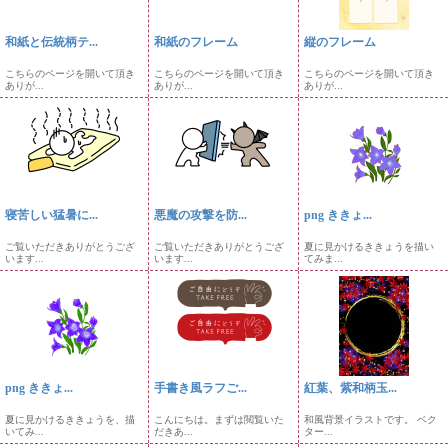
和紙と伝統柄テ...
和紙のフレーム
縦のフレーム
こちらのページを開いて頂き
こちらのページを開いて頂き
こちらのページを開いて頂き
ありが...
ありが...
ありが...
寝苦しい猛暑に...
悪魔の攻撃を防...
png ききょ...
ご覧いただきありがとうござ
ご覧いただきありがとうござ
夏に見かけるききょうを描い
います...
います...
てみま...
png ききょ...
手書き風ラフご...
紅葉、紫和柄玉...
夏に見かけるききょうを、描
こんにちは。まずは閲覧いた
和風背景イラストです。 ベク
いてみ...
だきあ...
ター...