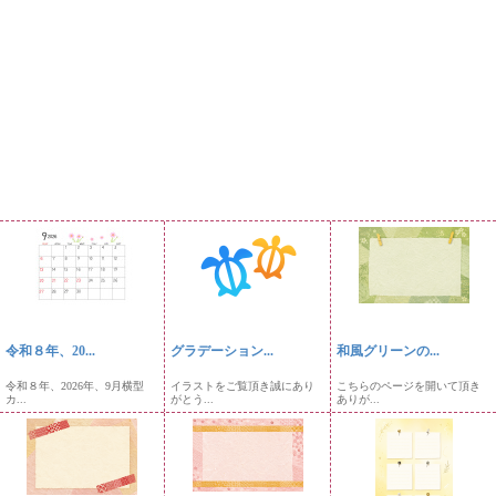
令和８年、20...
グラデーション...
和風グリーンの...
令和８年、2026年、9月横型
イラストをご覧頂き誠にあり
こちらのページを開いて頂き
カ...
がとう...
ありが...