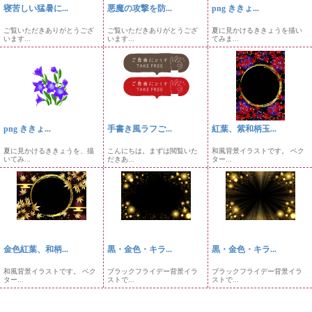
寝苦しい猛暑に...
悪魔の攻撃を防...
png ききょ...
ご覧いただきありがとうござ
ご覧いただきありがとうござ
夏に見かけるききょうを描い
います...
います...
てみま...
png ききょ...
手書き風ラフご...
紅葉、紫和柄玉...
夏に見かけるききょうを、描
こんにちは。まずは閲覧いた
和風背景イラストです。 ベク
いてみ...
だきあ...
ター...
金色紅葉、和柄...
黒・金色・キラ...
黒・金色・キラ...
和風背景イラストです。 ベク
ブラックフライデー背景イラ
ブラックフライデー背景イラ
ター...
ストで...
ストで...