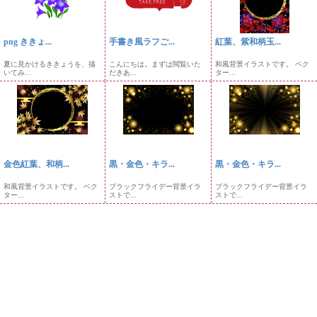
png ききょ...
手書き風ラフご...
紅葉、紫和柄玉...
夏に見かけるききょうを、描
こんにちは。まずは閲覧いた
和風背景イラストです。 ベク
いてみ...
だきあ...
ター...
金色紅葉、和柄...
黒・金色・キラ...
黒・金色・キラ...
和風背景イラストです。 ベク
ブラックフライデー背景イラ
ブラックフライデー背景イラ
ター...
ストで...
ストで...