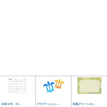
令和８年、20...
グラデーション...
和風グリーンの...