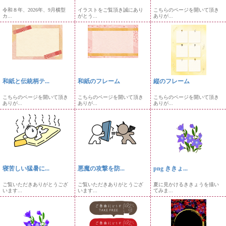
令和８年、2026年、9月横型
イラストをご覧頂き誠にあり
こちらのページを開いて頂き
カ...
がとう...
ありが...
和紙と伝統柄テ...
和紙のフレーム
縦のフレーム
こちらのページを開いて頂き
こちらのページを開いて頂き
こちらのページを開いて頂き
ありが...
ありが...
ありが...
寝苦しい猛暑に...
悪魔の攻撃を防...
png ききょ...
ご覧いただきありがとうござ
ご覧いただきありがとうござ
夏に見かけるききょうを描い
います...
います...
てみま...