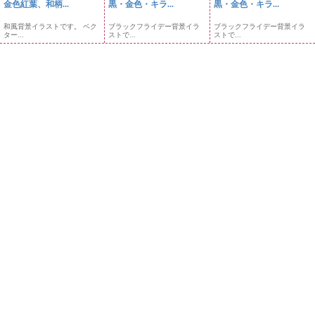
金色紅葉、和柄...
黒・金色・キラ...
黒・金色・キラ...
和風背景イラストです。 ベク
ブラックフライデー背景イラ
ブラックフライデー背景イラ
ター...
ストで...
ストで...