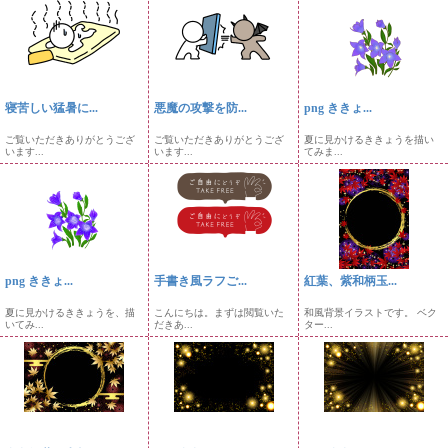
寝苦しい猛暑に...
悪魔の攻撃を防...
png ききょ...
ご覧いただきありがとうござ
ご覧いただきありがとうござ
夏に見かけるききょうを描い
います...
います...
てみま...
png ききょ...
手書き風ラフご...
紅葉、紫和柄玉...
夏に見かけるききょうを、描
こんにちは。まずは閲覧いた
和風背景イラストです。 ベク
いてみ...
だきあ...
ター...