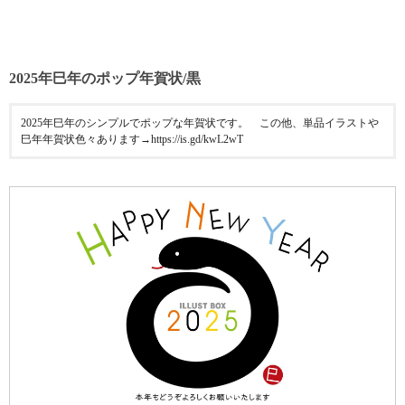
2025年巳年のポップ年賀状/黒
2025年巳年のシンプルでポップな年賀状です。 この他、単品イラストや
巳年年賀状色々あります→https://is.gd/kwL2wT