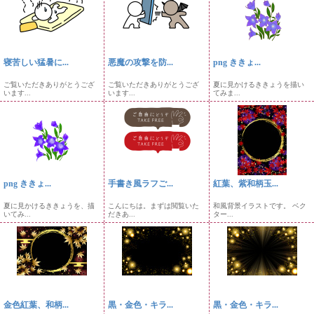
寝苦しい猛暑に...
悪魔の攻撃を防...
png ききょ...
ご覧いただきありがとうござ
ご覧いただきありがとうござ
夏に見かけるききょうを描い
います...
います...
てみま...
png ききょ...
手書き風ラフご...
紅葉、紫和柄玉...
夏に見かけるききょうを、描
こんにちは。まずは閲覧いた
和風背景イラストです。 ベク
いてみ...
だきあ...
ター...
金色紅葉、和柄...
黒・金色・キラ...
黒・金色・キラ...