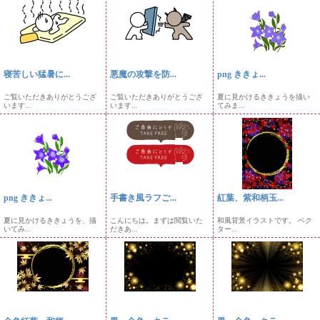
寝苦しい猛暑に...
悪魔の攻撃を防...
png ききょ...
ご覧いただきありがとうござ
ご覧いただきありがとうござ
夏に見かけるききょうを描い
います...
います...
てみま...
png ききょ...
手書き風ラフご...
紅葉、紫和柄玉...
夏に見かけるききょうを、描
こんにちは。まずは閲覧いた
和風背景イラストです。 ベク
いてみ...
だきあ...
ター...