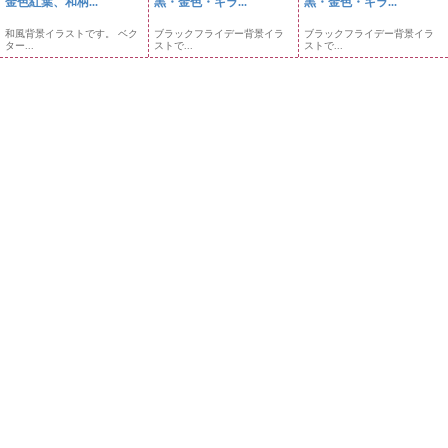
金色紅葉、和柄...
黒・金色・キラ...
黒・金色・キラ...
和風背景イラストです。 ベク
ブラックフライデー背景イラ
ブラックフライデー背景イラ
ター...
ストで...
ストで...