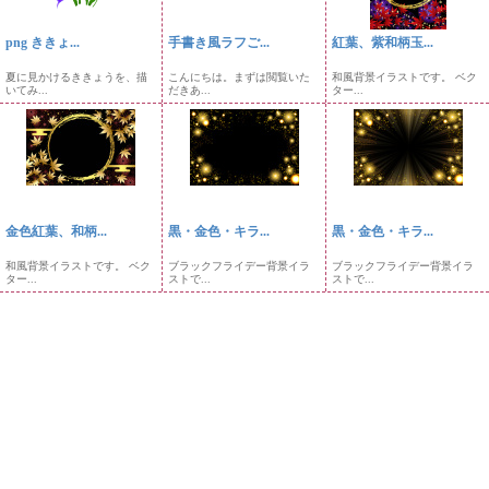
png ききょ...
手書き風ラフご...
紅葉、紫和柄玉...
夏に見かけるききょうを、描
こんにちは。まずは閲覧いた
和風背景イラストです。 ベク
いてみ...
だきあ...
ター...
金色紅葉、和柄...
黒・金色・キラ...
黒・金色・キラ...
和風背景イラストです。 ベク
ブラックフライデー背景イラ
ブラックフライデー背景イラ
ター...
ストで...
ストで...