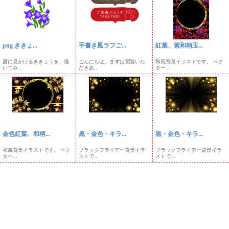
png ききょ...
手書き風ラフご...
紅葉、紫和柄玉...
夏に見かけるききょうを、描
こんにちは。まずは閲覧いた
和風背景イラストです。 ベク
いてみ...
だきあ...
ター...
金色紅葉、和柄...
黒・金色・キラ...
黒・金色・キラ...
和風背景イラストです。 ベク
ブラックフライデー背景イラ
ブラックフライデー背景イラ
ター...
ストで...
ストで...