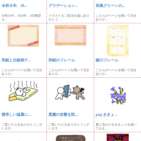
令和８年、20...
グラデーション...
和風グリーンの...
令和８年、2026年、9月横型
イラストをご覧頂き誠にあり
こちらのページを開いて頂き
カ...
がとう...
ありが...
和紙と伝統柄テ...
和紙のフレーム
縦のフレーム
こちらのページを開いて頂き
こちらのページを開いて頂き
こちらのページを開いて頂き
ありが...
ありが...
ありが...
寝苦しい猛暑に...
悪魔の攻撃を防...
png ききょ...
ご覧いただきありがとうござ
ご覧いただきありがとうござ
夏に見かけるききょうを描い
います...
います...
てみま...