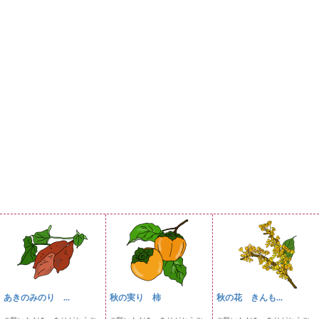
あきのみのり ...
秋の実り 柿
秋の花 きんも...