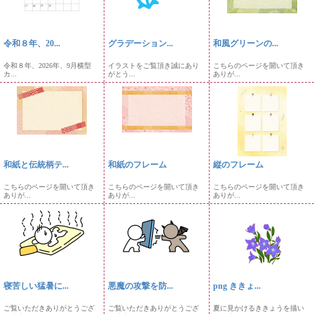
令和８年、20...
グラデーション...
和風グリーンの...
令和８年、2026年、9月横型
イラストをご覧頂き誠にあり
こちらのページを開いて頂き
カ...
がとう...
ありが...
和紙と伝統柄テ...
和紙のフレーム
縦のフレーム
こちらのページを開いて頂き
こちらのページを開いて頂き
こちらのページを開いて頂き
ありが...
ありが...
ありが...
寝苦しい猛暑に...
悪魔の攻撃を防...
png ききょ...
ご覧いただきありがとうござ
ご覧いただきありがとうござ
夏に見かけるききょうを描い