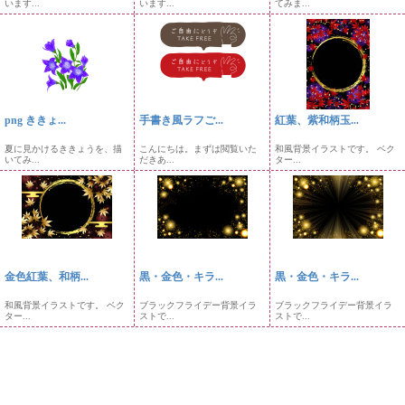
います...
います...
てみま...
png ききょ...
手書き風ラフご...
紅葉、紫和柄玉...
夏に見かけるききょうを、描
こんにちは。まずは閲覧いた
和風背景イラストです。 ベク
いてみ...
だきあ...
ター...
金色紅葉、和柄...
黒・金色・キラ...
黒・金色・キラ...
和風背景イラストです。 ベク
ブラックフライデー背景イラ
ブラックフライデー背景イラ
ター...
ストで...
ストで...