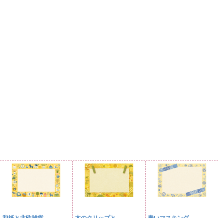
和紙と北欧雑貨
木のクリップと...
青いマスキング...