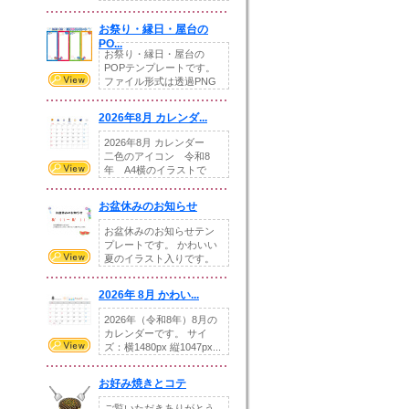
りの提...
お祭り・縁日・屋台の
PO...
お祭り・縁日・屋台の
POPテンプレートです。
ファイル形式は透過PNG
です。---太め...
2026年8月 カレンダ...
2026年8月 カレンダー
二色のアイコン 令和8
年 A4横のイラストで
す。8月をテ...
お盆休みのお知らせ
お盆休みのお知らせテン
プレートです。 かわいい
夏のイラスト入りです。
休業日の日付けを...
2026年 8月 かわい...
2026年（令和8年）8月の
カレンダーです。 サイ
ズ：横1480px 縦1047px...
お好み焼きとコテ
ご覧いただきありがとう