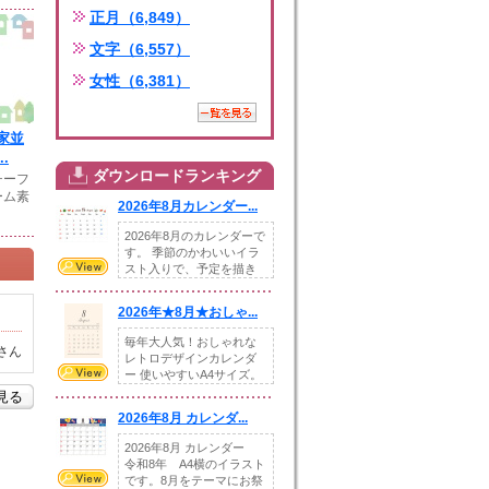
正月（6,849）
文字（6,557）
女性（6,381）
家並
.
ダウンロードランキング
チーフ
ーム素
2026年8月カレンダー...
2026年8月のカレンダーで
す。 季節のかわいいイラ
スト入りで、予定を描き
込めるスペ...
2026年★8月★おしゃ...
毎年大人気！おしゃれな
さん
レトロデザインカレンダ
ー 使いやすいA4サイズ。
illust...
を見る
2026年8月 カレンダ...
2026年8月 カレンダー
令和8年 A4横のイラスト
です。8月をテーマにお祭