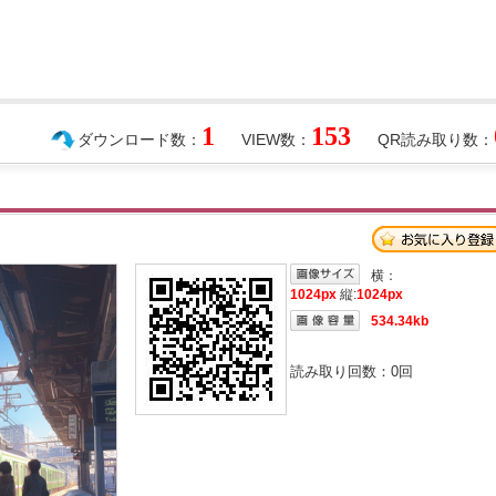
1
153
ダウンロード数：
VIEW数：
QR読み取り数：
横：
1024px
縦:
1024px
534.34kb
読み取り回数：
0
回