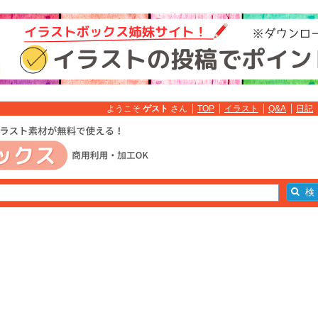
ようこそ
ゲスト
さん
TOP
イラスト
Q&A
日記