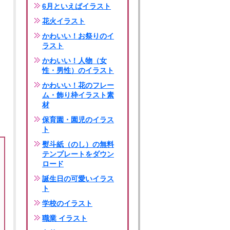
6月といえばイラスト
花火イラスト
かわいい！お祭りのイ
ラスト
かわいい！人物（女
性・男性）のイラスト
かわいい！花のフレー
ム・飾り枠イラスト素
材
保育園・園児のイラス
ト
熨斗紙（のし）の無料
テンプレートをダウン
ロード
誕生日の可愛いイラス
ト
学校のイラスト
職業 イラスト