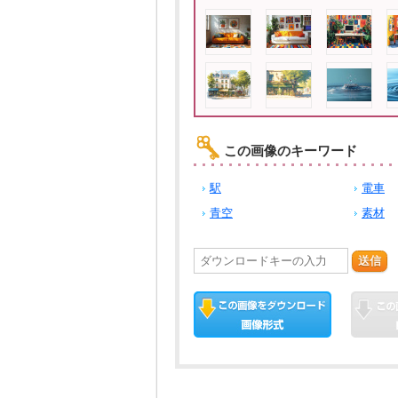
この画像のキーワード
駅
電車
青空
素材
送信