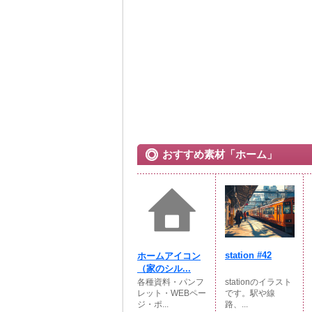
おすすめ素材「ホーム」
station #42
ホームアイコン
（家のシル...
各種資料・パンフ
stationのイラスト
レット・WEBペー
です。駅や線
ジ・ポ...
路、...