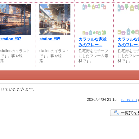
station #07
station #05
カラフルな家並
カラフルな
みのフレー...
みのフレー..
stationのイラスト
stationのイラスト
住宅街をモチーフ
住宅街をモ
です。駅や線
です。駅や線
にしたフレーム素
にしたフレ
路、...
路、...
材です。...
材です。...
させていただきます。
2026/04/04 21:15
nausicaa
一覧(1)