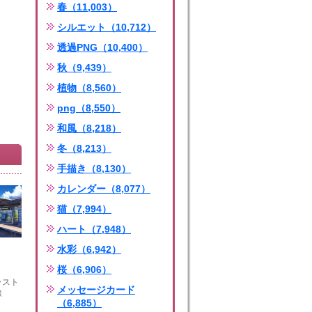
春（11,003）
シルエット（10,712）
透過PNG（10,400）
秋（9,439）
植物（8,560）
png（8,550）
和風（8,218）
冬（8,213）
手描き（8,130）
カレンダー（8,077）
猫（7,994）
ハート（7,948）
水彩（6,942）
桜（6,906）
イラスト
メッセージカード
線
（6,885）