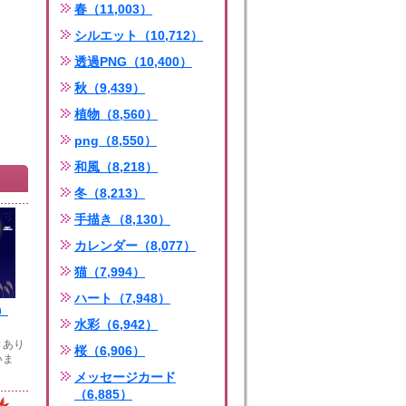
春（11,003）
シルエット（10,712）
透過PNG（10,400）
秋（9,439）
植物（8,560）
png（8,550）
和風（8,218）
冬（8,213）
手描き（8,130）
カレンダー（8,077）
猫（7,994）
ハート（7,948）
）
水彩（6,942）
きあり
桜（6,906）
いま
メッセージカード
（6,885）