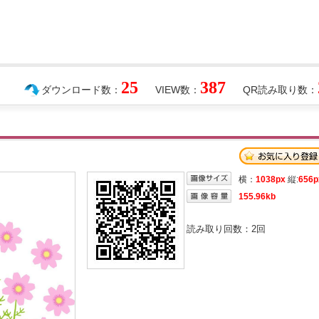
25
387
ダウンロード数：
VIEW数：
QR読み取り数：
横：
1038px
縦:
656p
155.96kb
読み取り回数：
2
回