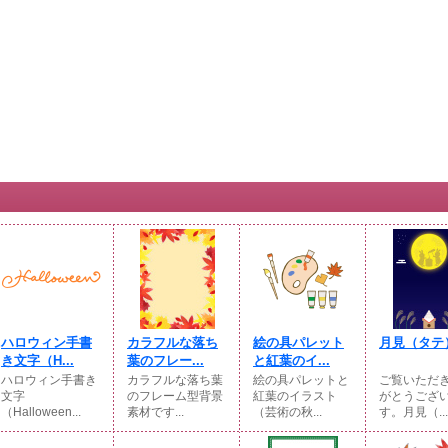
ハロウィン手書
カラフルな落ち
絵の具パレット
月見（タテ
き文字（H...
葉のフレー...
と紅葉のイ...
ハロウィン手書き
カラフルな落ち葉
絵の具パレットと
ご覧いただ
文字
のフレーム型背景
紅葉のイラスト
がとうござ
（Halloween...
素材です...
（芸術の秋...
す。月見（...