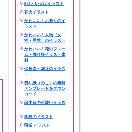
6月といえばイラスト
花火イラスト
かわいい！お祭りのイ
ラスト
かわいい！人物（女
性・男性）のイラスト
かわいい！花のフレー
ム・飾り枠イラスト素
材
保育園・園児のイラス
ト
熨斗紙（のし）の無料
テンプレートをダウン
ロード
誕生日の可愛いイラス
ト
学校のイラスト
職業 イラスト