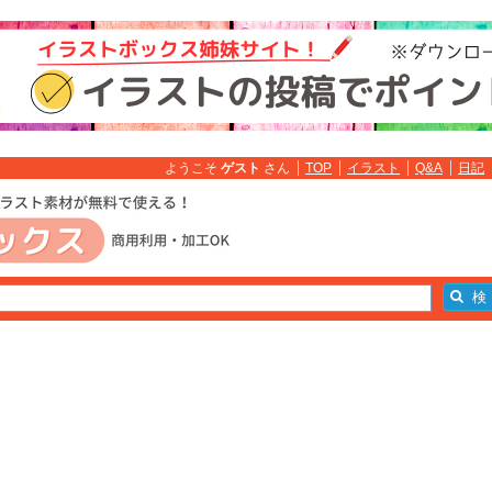
ようこそ
ゲスト
さん
TOP
イラスト
Q&A
日記