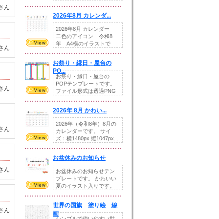
りの提...
さん
2026年8月 カレンダ...
2026年8月 カレンダー
二色のアイコン 令和8
年 A4横のイラストで
さん
す。8月をテ...
お祭り・縁日・屋台の
PO...
お祭り・縁日・屋台の
POPテンプレートです。
さん
ファイル形式は透過PNG
です。---太め...
2026年 8月 かわい...
2026年（令和8年）8月の
さん
カレンダーです。 サイ
ズ：横1480px 縦1047px...
お盆休みのお知らせ
さん
お盆休みのお知らせテン
プレートです。 かわいい
夏のイラスト入りです。
休業日の日付けを...
世界の国旗 塗り絵 線
さん
画
シンプルで使いやすい世