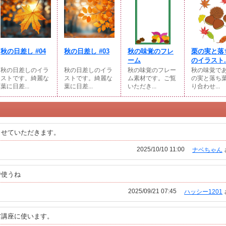
秋の日差し #04
秋の日差し #03
秋の味覚のフレ
栗の実と落
ーム
のイラスト..
秋の日差しのイラ
秋の日差しのイラ
秋の味覚のフレー
秋の味覚で
ストです。綺麗な
ストです。綺麗な
ム素材です。ご覧
の実と落ち
葉に日差...
葉に日差...
いただき...
り合わせ...
させていただきます。
2025/10/10 11:00
ナベちゃん
で使うね
2025/09/21 07:45
ハッシー1201
方講座に使います。