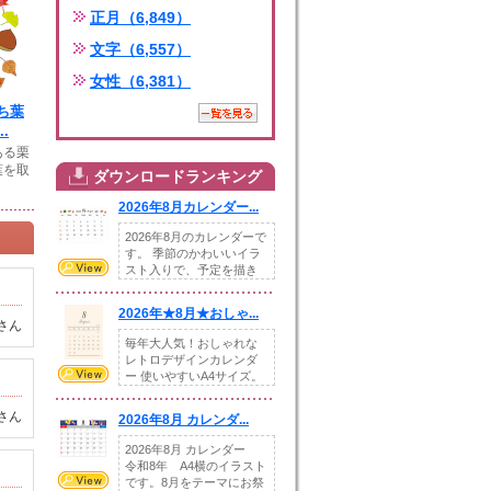
正月（6,849）
文字（6,557）
女性（6,381）
ち葉
.
ある栗
葉を取
ダウンロードランキング
2026年8月カレンダー...
2026年8月のカレンダーで
す。 季節のかわいいイラ
スト入りで、予定を描き
込めるスペ...
2026年★8月★おしゃ...
さん
毎年大人気！おしゃれな
レトロデザインカレンダ
ー 使いやすいA4サイズ。
illust...
さん
2026年8月 カレンダ...
2026年8月 カレンダー
令和8年 A4横のイラスト
です。8月をテーマにお祭