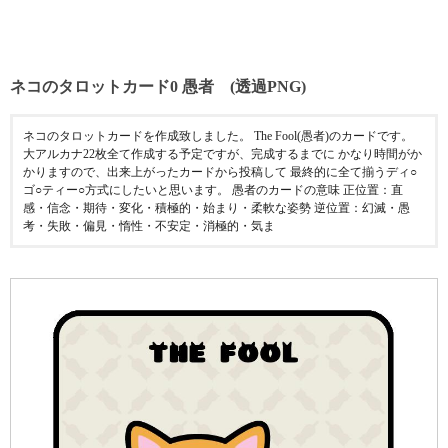
ネコのタロットカード0 愚者 (透過PNG)
ネコのタロットカードを作成致しました。 The Fool(愚者)のカードです。
大アルカナ22枚全て作成する予定ですが、完成するまでに かなり時間がか
かりますので、出来上がったカードから投稿して 最終的に全て揃うディ○
ゴ○ティー○方式にしたいと思います。 愚者のカードの意味 正位置：直
感・信念・期待・変化・積極的・始まり・柔軟な姿勢 逆位置：幻滅・愚
考・失敗・偏見・惰性・不安定・消極的・気ま