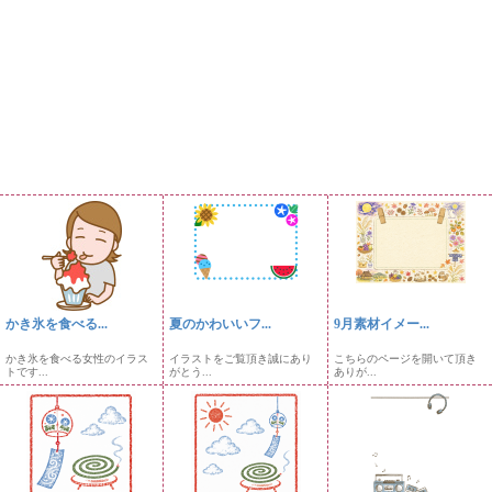
かき氷を食べる...
夏のかわいいフ...
9月素材イメー...
かき氷を食べる女性のイラス
イラストをご覧頂き誠にあり
こちらのページを開いて頂き
トです...
がとう...
ありが...