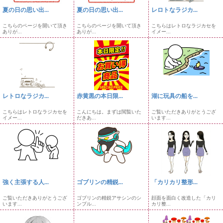
夏の日の思い出...
夏の日の思い出...
レロトなラジカ...
こちらのページを開いて頂き
こちらのページを開いて頂き
こちらはレトロなラジカセを
ありが...
ありが...
イメー...
レトロなラジカ...
赤黄黒の本日限...
湖に玩具の船を...
こちらはレトロなラジカセを
こんにちは。まずは閲覧いた
ご覧いただきありがとうござ
イメー...
だきあ...
います...
強く主張する人...
ゴブリンの精鋭...
「カリカリ整形...
ご覧いただきありがとうござ
ゴブリンの精鋭アサシンのシ
顔面を面白く改造した「カリ
います...
ンプル...
カリ整...