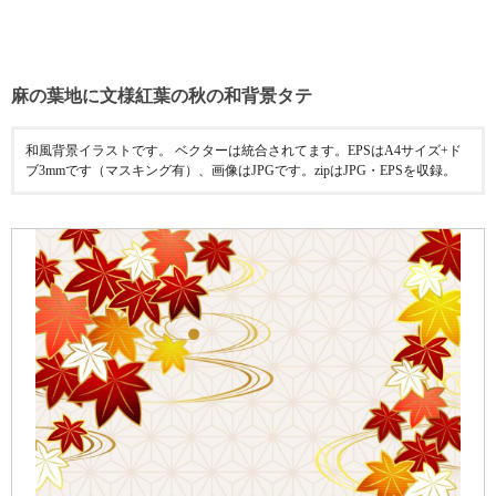
麻の葉地に文様紅葉の秋の和背景タテ
和風背景イラストです。 ベクターは統合されてます。EPSはA4サイズ+ド
ブ3mmです（マスキング有）、画像はJPGです。zipはJPG・EPSを収録。