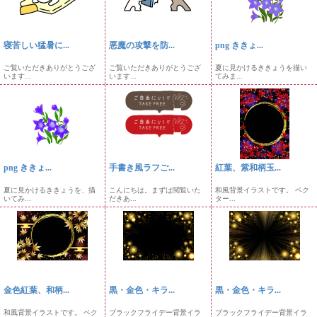
寝苦しい猛暑に...
悪魔の攻撃を防...
png ききょ...
ご覧いただきありがとうござ
ご覧いただきありがとうござ
夏に見かけるききょうを描い
います...
います...
てみま...
png ききょ...
手書き風ラフご...
紅葉、紫和柄玉...
夏に見かけるききょうを、描
こんにちは。まずは閲覧いた
和風背景イラストです。 ベク
いてみ...
だきあ...
ター...
金色紅葉、和柄...
黒・金色・キラ...
黒・金色・キラ...
和風背景イラストです。 ベク
ブラックフライデー背景イラ
ブラックフライデー背景イラ