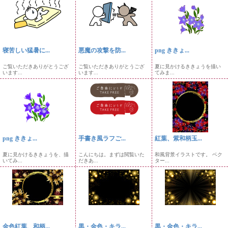
寝苦しい猛暑に...
悪魔の攻撃を防...
png ききょ...
ご覧いただきありがとうござ
ご覧いただきありがとうござ
夏に見かけるききょうを描い
います...
います...
てみま...
png ききょ...
手書き風ラフご...
紅葉、紫和柄玉...
夏に見かけるききょうを、描
こんにちは。まずは閲覧いた
和風背景イラストです。 ベク
いてみ...
だきあ...
ター...
金色紅葉、和柄...
黒・金色・キラ...
黒・金色・キラ...