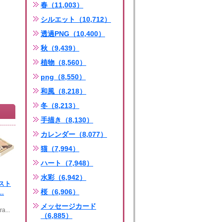
春（11,003）
シルエット（10,712）
透過PNG（10,400）
秋（9,439）
植物（8,560）
png（8,550）
和風（8,218）
冬（8,213）
手描き（8,130）
カレンダー（8,077）
猫（7,994）
ハート（7,948）
水彩（6,942）
スト
桜（6,906）
.
メッセージカード
a...
（6,885）