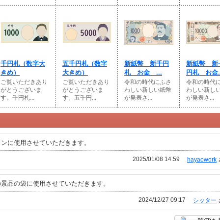
千円札（数字大
五千円札（数字
新紙幣 新千円
新紙幣 新
きめ）
大きめ）
札 お金 ...
円札 お金..
ご覧いただきあり
ご覧いただきあり
令和の時代にふさ
令和の時代
がとうございま
がとうございま
わしい新しい紙幣
わしい新し
す。千円札...
す。五千円...
が発表さ...
が発表さ...
インに使用させていただきます。
2025/01/08 14:59
hayaowork
の景品の袋に使用させていただきます。
2024/12/27 09:17
シッター