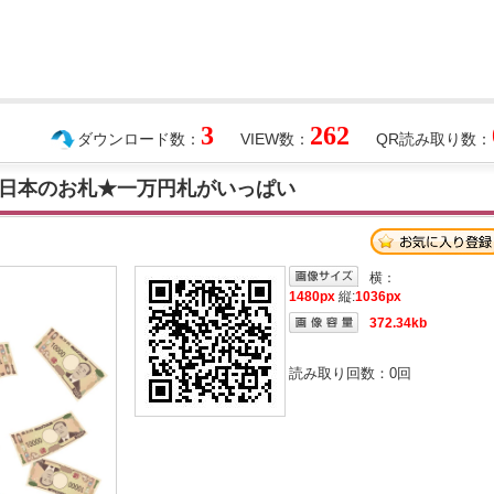
3
262
ダウンロード数：
VIEW数：
QR読み取り数：
日本のお札★一万円札がいっぱい
横：
1480px
縦:
1036px
372.34kb
読み取り回数：
0
回