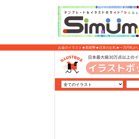
お金のイラスト★新紙幣★日本のお札★一万円札がいっ
ト無料