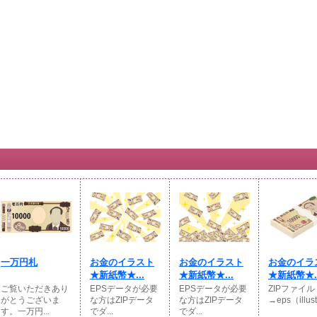
一万円札
お金のイラスト
お金のイラスト
お金のイラ
★新紙幣★...
★新紙幣★...
★新紙幣★..
ご覧いただきあり
EPSデータが必要
EPSデータが必要
ZIPファイル
がとうございま
な方はZIPデータ
な方はZIPデータ
→eps（illustr
す。一万円...
でダ...
でダ...