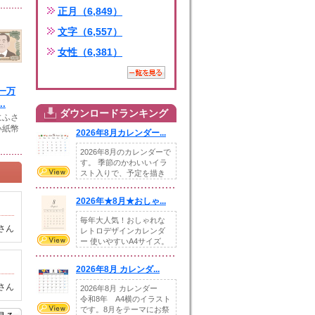
正月（6,849）
文字（6,557）
女性（6,381）
一万
.
ダウンロードランキング
にふさ
い紙幣
2026年8月カレンダー...
2026年8月のカレンダーで
す。 季節のかわいいイラ
スト入りで、予定を描き
込めるスペ...
2026年★8月★おしゃ...
毎年大人気！おしゃれな
さん
レトロデザインカレンダ
ー 使いやすいA4サイズ。
illust...
2026年8月 カレンダ...
さん
2026年8月 カレンダー
令和8年 A4横のイラスト
です。8月をテーマにお祭