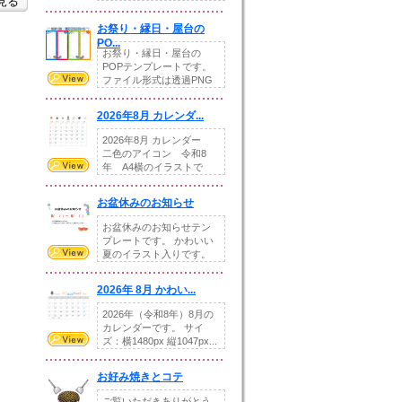
を見る
りの提...
お祭り・縁日・屋台の
PO...
お祭り・縁日・屋台の
POPテンプレートです。
ファイル形式は透過PNG
です。---太め...
2026年8月 カレンダ...
2026年8月 カレンダー
二色のアイコン 令和8
年 A4横のイラストで
す。8月をテ...
お盆休みのお知らせ
お盆休みのお知らせテン
プレートです。 かわいい
夏のイラスト入りです。
休業日の日付けを...
2026年 8月 かわい...
2026年（令和8年）8月の
カレンダーです。 サイ
ズ：横1480px 縦1047px...
お好み焼きとコテ
ご覧いただきありがとう