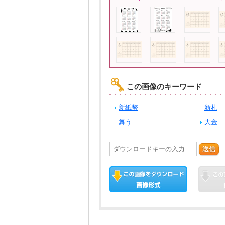
この画像のキーワード
新紙幣
新札
舞う
大金
送信