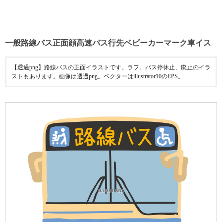
一般路線バス正面顔高速バス行先ベビーカーマーク車イス
【透過png】路線バスの正面イラストです。ラフ。バス停休止、廃止のイラ
ストもあります。画像は透過png。ベクターはillustrator10のEPS。