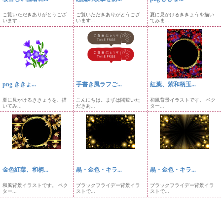
ご覧いただきありがとうござ
ご覧いただきありがとうござ
夏に見かけるききょうを描い
います...
います...
てみま...
png ききょ...
手書き風ラフご...
紅葉、紫和柄玉...
夏に見かけるききょうを、描
こんにちは。まずは閲覧いた
和風背景イラストです。 ベク
いてみ...
だきあ...
ター...
金色紅葉、和柄...
黒・金色・キラ...
黒・金色・キラ...
和風背景イラストです。 ベク
ブラックフライデー背景イラ
ブラックフライデー背景イラ
ター...
ストで...
ストで...