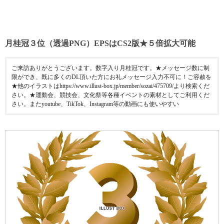
月桂冠３位（透過PNG）EPSはCS2版★５倍拡大可能
ご来訪ありがとうございます。数字入り月桂冠です。★メッセージ数に制
限ができ、既に多くのDL頂いた方にお礼メッセージ入力不可に！ご容赦を
★他のイラストはhttps://www.illust-box.jp/member/sozai/475709/より検索くだ
さい。★運動会、競技会、文化祭等各種イベントの素材としてご利用くだ
さい。またyoutube、TikTok、Instagram等の動画にも使いやすい