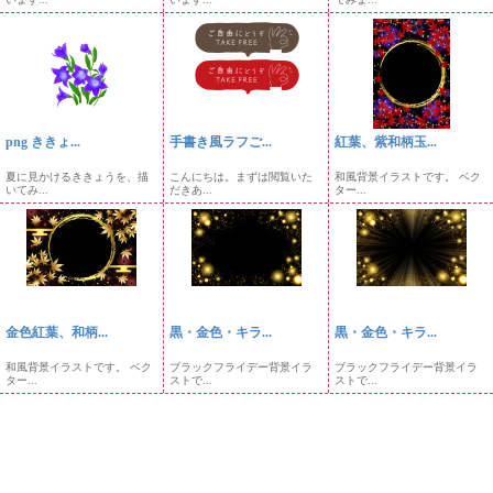
png ききょ...
手書き風ラフご...
紅葉、紫和柄玉...
夏に見かけるききょうを、描
こんにちは。まずは閲覧いた
和風背景イラストです。 ベク
いてみ...
だきあ...
ター...
金色紅葉、和柄...
黒・金色・キラ...
黒・金色・キラ...
和風背景イラストです。 ベク
ブラックフライデー背景イラ
ブラックフライデー背景イラ
ター...
ストで...
ストで...