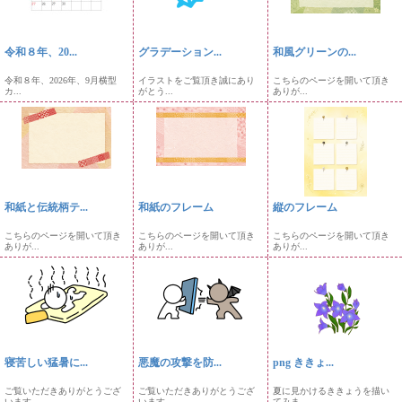
令和８年、20...
グラデーション...
和風グリーンの...
令和８年、2026年、9月横型
イラストをご覧頂き誠にあり
こちらのページを開いて頂き
カ...
がとう...
ありが...
和紙と伝統柄テ...
和紙のフレーム
縦のフレーム
こちらのページを開いて頂き
こちらのページを開いて頂き
こちらのページを開いて頂き
ありが...
ありが...
ありが...
寝苦しい猛暑に...
悪魔の攻撃を防...
png ききょ...
ご覧いただきありがとうござ
ご覧いただきありがとうござ
夏に見かけるききょうを描い
います...
います...
てみま...