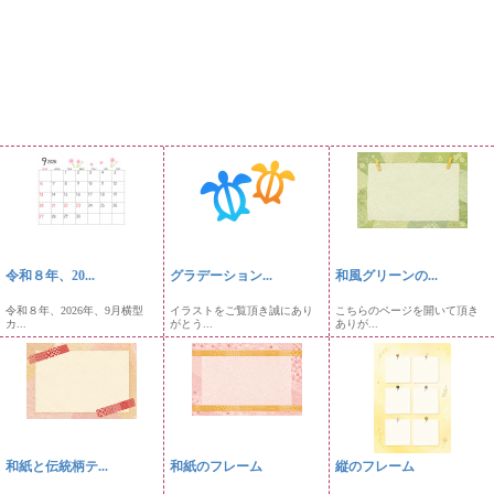
令和８年、20...
グラデーション...
和風グリーンの...
令和８年、2026年、9月横型
イラストをご覧頂き誠にあり
こちらのページを開いて頂き
カ...
がとう...
ありが...
和紙と伝統柄テ...
和紙のフレーム
縦のフレーム