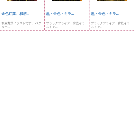
金色紅葉、和柄...
黒・金色・キラ...
黒・金色・キラ...
和風背景イラストです。 ベク
ブラックフライデー背景イラ
ブラックフライデー背景イラ
ター...
ストで...
ストで...