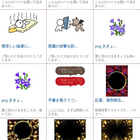
こちらのページを開いて頂き
こちらのページを開いて頂き
こちらのページを開いて頂き
ありが...
ありが...
ありが...
寝苦しい猛暑に...
悪魔の攻撃を防...
png ききょ...
ご覧いただきありがとうござ
ご覧いただきありがとうござ
夏に見かけるききょうを描い
います...
います...
てみま...
png ききょ...
手書き風ラフご...
紅葉、紫和柄玉...
夏に見かけるききょうを、描
こんにちは。まずは閲覧いた
和風背景イラストです。 ベク
いてみ...
だきあ...
ター...