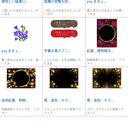
寝苦しい猛暑に...
悪魔の攻撃を防...
png ききょ...
ご覧いただきありがとうござ
ご覧いただきありがとうござ
夏に見かけるききょうを描い
います...
います...
てみま...
png ききょ...
手書き風ラフご...
紅葉、紫和柄玉...
夏に見かけるききょうを、描
こんにちは。まずは閲覧いた
和風背景イラストです。 ベク
いてみ...
だきあ...
ター...
金色紅葉、和柄...
黒・金色・キラ...
黒・金色・キラ...
和風背景イラストです。 ベク
ブラックフライデー背景イラ
ブラックフライデー背景イラ
ター...
ストで...
ストで...