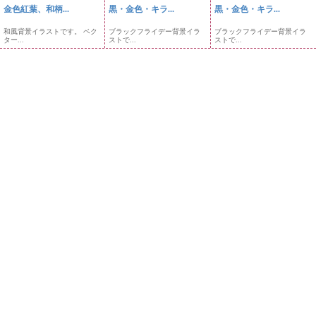
金色紅葉、和柄...
黒・金色・キラ...
黒・金色・キラ...
和風背景イラストです。 ベク
ブラックフライデー背景イラ
ブラックフライデー背景イラ
ター...
ストで...
ストで...