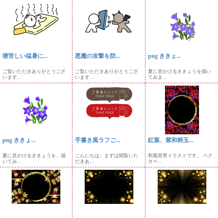
寝苦しい猛暑に...
悪魔の攻撃を防...
png ききょ...
ご覧いただきありがとうござ
ご覧いただきありがとうござ
夏に見かけるききょうを描い
います...
います...
てみま...
png ききょ...
手書き風ラフご...
紅葉、紫和柄玉...
夏に見かけるききょうを、描
こんにちは。まずは閲覧いた
和風背景イラストです。 ベク
いてみ...
だきあ...
ター...