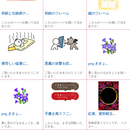
和紙と伝統柄テ...
和紙のフレーム
縦のフレーム
こちらのページを開いて頂き
こちらのページを開いて頂き
こちらのページを開いて頂き
ありが...
ありが...
ありが...
寝苦しい猛暑に...
悪魔の攻撃を防...
png ききょ...
ご覧いただきありがとうござ
ご覧いただきありがとうござ
夏に見かけるききょうを描い
います...
います...
てみま...
png ききょ...
手書き風ラフご...
紅葉、紫和柄玉...
夏に見かけるききょうを、描
こんにちは。まずは閲覧いた
和風背景イラストです。 ベク
いてみ...
だきあ...
ター...