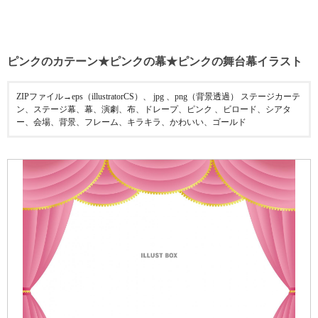
ピンクのカテーン★ピンクの幕★ピンクの舞台幕イラスト
ZIPファイル→eps（illustratorCS）、 jpg 、png（背景透過） ステージカーテ
ン、ステージ幕、幕、演劇、布、ドレープ、ピンク 、ビロード、シアタ
ー、会場、背景、フレーム、キラキラ、かわいい、ゴールド