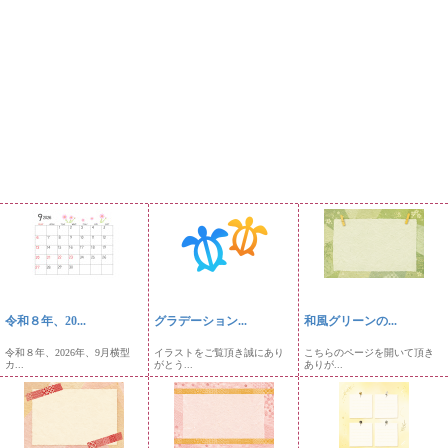
令和８年、20...
グラデーション...
和風グリーンの...
令和８年、2026年、9月横型
イラストをご覧頂き誠にあり
こちらのページを開いて頂き
カ...
がとう...
ありが...