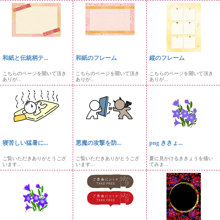
和紙と伝統柄テ...
和紙のフレーム
縦のフレーム
こちらのページを開いて頂き
こちらのページを開いて頂き
こちらのページを開いて頂き
ありが...
ありが...
ありが...
寝苦しい猛暑に...
悪魔の攻撃を防...
png ききょ...
ご覧いただきありがとうござ
ご覧いただきありがとうござ
夏に見かけるききょうを描い
います...
います...
てみま...