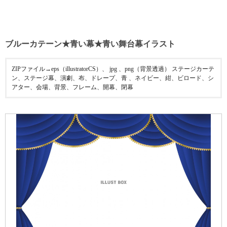
ブルーカテーン★青い幕★青い舞台幕イラスト
ZIPファイル→eps（illustratorCS）、 jpg 、png（背景透過） ステージカーテ
ン、ステージ幕、演劇、布、ドレープ、青 、ネイビー、紺、ビロード、シ
アター、会場、背景、フレーム、開幕、閉幕