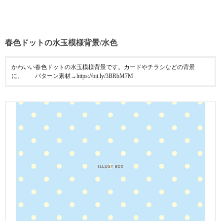
春色ドットの水玉模様背景/水色
かわいい春色ドットの水玉模様背景です。カードやチラシなどの背景
に。 パターン素材→https://bit.ly/3BRbM7M