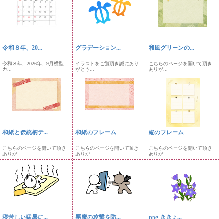
令和８年、20...
グラデーション...
和風グリーンの...
令和８年、2026年、9月横型
イラストをご覧頂き誠にあり
こちらのページを開いて頂き
カ...
がとう...
ありが...
和紙と伝統柄テ...
和紙のフレーム
縦のフレーム
こちらのページを開いて頂き
こちらのページを開いて頂き
こちらのページを開いて頂き
ありが...
ありが...
ありが...
寝苦しい猛暑に...
悪魔の攻撃を防...
png ききょ...