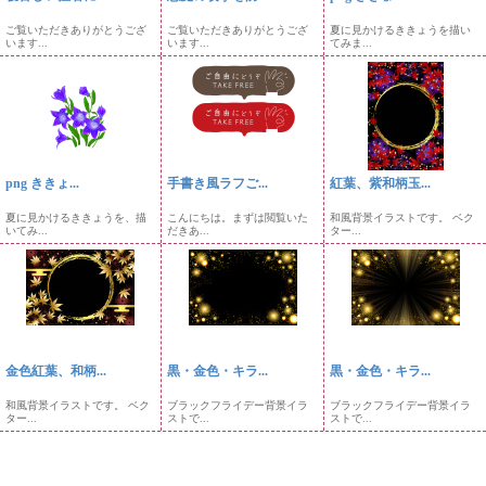
ご覧いただきありがとうござ
ご覧いただきありがとうござ
夏に見かけるききょうを描い
います...
います...
てみま...
png ききょ...
手書き風ラフご...
紅葉、紫和柄玉...
夏に見かけるききょうを、描
こんにちは。まずは閲覧いた
和風背景イラストです。 ベク
いてみ...
だきあ...
ター...
金色紅葉、和柄...
黒・金色・キラ...
黒・金色・キラ...
和風背景イラストです。 ベク
ブラックフライデー背景イラ
ブラックフライデー背景イラ
ター...
ストで...
ストで...