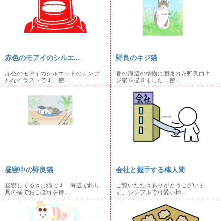
赤色のモアイのシルエ...
野良のキジ猫
赤色のモアイのシルエットのシンプ
春の海辺の植物に囲まれた野良白キ
ルなイラストです。使...
ジ猫を描きました 使...
昼寝中の野良猫
会社と握手する棒人間
昼寝してるきじ猫です 海辺で釣り
ご覧いただきありがとうございま
具の横でおこぼれを待...
す。シンプルで可愛い棒...