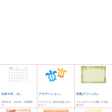
令和８年、20...
グラデーション...
和風グリーンの...
令和８年、2026年、9月横型
イラストをご覧頂き誠にあり
こちらのページを開いて頂き
カ...
がとう...
ありが...