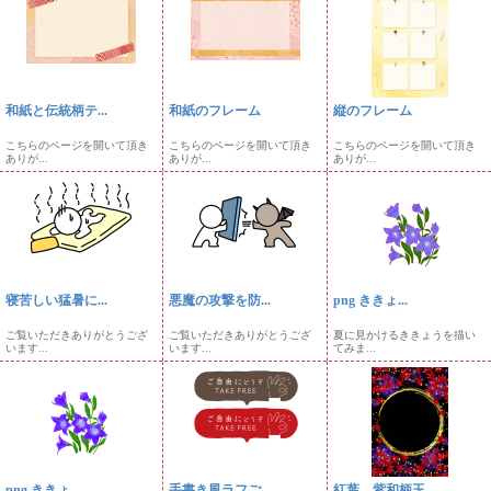
和紙と伝統柄テ...
和紙のフレーム
縦のフレーム
こちらのページを開いて頂き
こちらのページを開いて頂き
こちらのページを開いて頂き
ありが...
ありが...
ありが...
寝苦しい猛暑に...
悪魔の攻撃を防...
png ききょ...
ご覧いただきありがとうござ
ご覧いただきありがとうござ
夏に見かけるききょうを描い
います...
います...
てみま...
png ききょ...
手書き風ラフご...
紅葉、紫和柄玉...