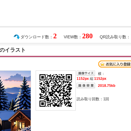
2
280
ダウンロード数：
VIEW数：
QR読み取り数：
のイラスト
横：
1152px
縦:
1152px
2018.75kb
読み取り回数：
1
回