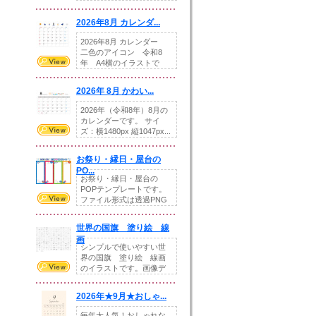
りの提...
2026年8月 カレンダ...
2026年8月 カレンダー
二色のアイコン 令和8
年 A4横のイラストで
す。8月をテ...
2026年 8月 かわい...
2026年（令和8年）8月の
カレンダーです。 サイ
ズ：横1480px 縦1047px...
お祭り・縁日・屋台の
PO...
お祭り・縁日・屋台の
POPテンプレートです。
ファイル形式は透過PNG
です。---太め...
世界の国旗 塗り絵 線
画
シンプルで使いやすい世
界の国旗 塗り絵 線画
のイラストです。画像デ
ータとEPSデータ...
2026年★9月★おしゃ...
毎年大人気！おしゃれな