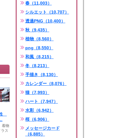
春（11,003）
シルエット（10,707）
透過PNG（10,400）
秋（9,435）
植物（8,560）
png（8,550）
和風（8,215）
冬（8,213）
手描き（8,130）
カレンダー（8,076）
猫（7,993）
ハート（7,947）
水彩（6,942）
女性
桜（6,906）
.
 着物
メッセージカード
イラス
（6,885）