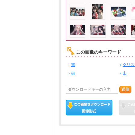
この画像のキーワード
雪
クリス
街
山
送信