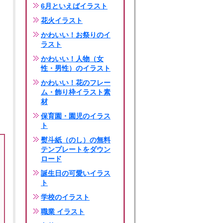
6月といえばイラスト
花火イラスト
かわいい！お祭りのイ
ラスト
かわいい！人物（女
性・男性）のイラスト
かわいい！花のフレー
ム・飾り枠イラスト素
材
保育園・園児のイラス
ト
熨斗紙（のし）の無料
テンプレートをダウン
ロード
誕生日の可愛いイラス
ト
学校のイラスト
職業 イラスト