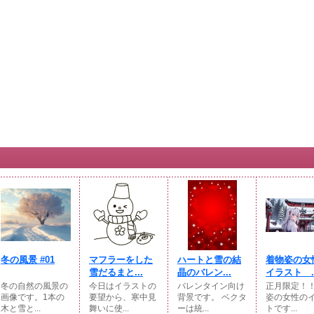
冬の風景 #01
マフラーをした
ハートと雪の結
着物姿の
雪だるまと...
晶のバレン...
イラスト ..
冬の自然の風景の
今日はイラストの
バレンタイン向け
正月限定！！
画像です。1本の
要望から、寒中見
背景です。 ベクタ
姿の女性の
木と雪と...
舞いに使...
ーは統...
トです...