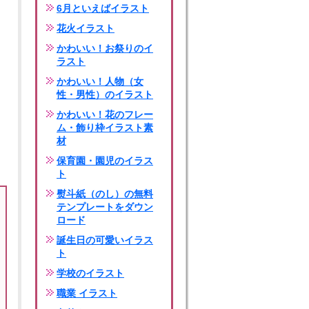
6月といえばイラスト
花火イラスト
かわいい！お祭りのイ
ラスト
かわいい！人物（女
性・男性）のイラスト
かわいい！花のフレー
ム・飾り枠イラスト素
材
保育園・園児のイラス
ト
熨斗紙（のし）の無料
テンプレートをダウン
ロード
誕生日の可愛いイラス
ト
学校のイラスト
職業 イラスト