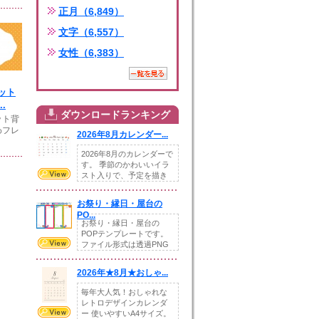
正月（6,849）
文字（6,557）
女性（6,383）
ット
.
ダウンロードランキング
ット背
わフレ
2026年8月カレンダー...
2026年8月のカレンダーで
す。 季節のかわいいイラ
スト入りで、予定を描き
込めるスペ...
お祭り・縁日・屋台の
PO...
お祭り・縁日・屋台の
POPテンプレートです。
ファイル形式は透過PNG
です。---太め...
2026年★8月★おしゃ...
毎年大人気！おしゃれな
レトロデザインカレンダ
ー 使いやすいA4サイズ。