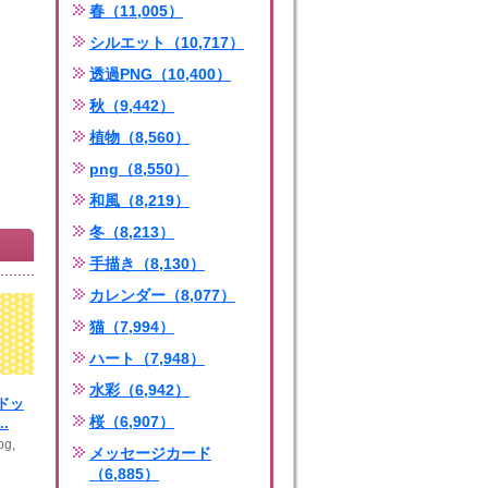
春（11,005）
シルエット（10,717）
透過PNG（10,400）
秋（9,442）
植物（8,560）
png（8,550）
和風（8,219）
冬（8,213）
手描き（8,130）
カレンダー（8,077）
猫（7,994）
ハート（7,948）
水彩（6,942）
ドッ
桜（6,907）
.
g,
メッセージカード
（6,885）