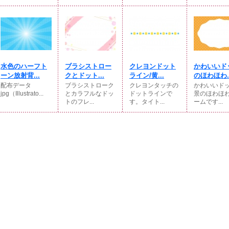
水色のハーフト
ブラシストロー
クレヨンドット
かわいいド
ーン放射背...
クとドット...
ライン/黄...
のほわほわ..
配布データ
ブラシストローク
クレヨンタッチの
かわいいド
jpg（Illustrato...
とカラフルなドッ
ドットラインで
景のほわほ
トのフレ...
す。タイト...
ームです...