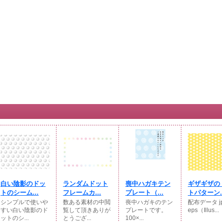
白い陰影のドッ
ランダムドット
喪中ハガキテン
ギザギザの
トのシーム...
フレームカ...
プレート（...
トパターン..
シンプルで使いや
数ある素材の中閲
喪中ハガキのテン
配布データ jp
すい白い陰影のド
覧して頂きありが
プレートです。
eps（Illus...
ットのシ...
とうござ...
100×...