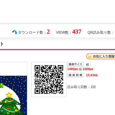
2
437
ダウンロード数：
VIEW数：
QR読み取り数：
ト
横：
1480px
縦:
1008px
15.93kb
読み取り回数：
1
回