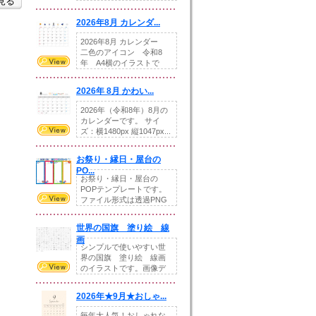
を見る
りの提...
2026年8月 カレンダ...
2026年8月 カレンダー
二色のアイコン 令和8
年 A4横のイラストで
す。8月をテ...
2026年 8月 かわい...
2026年（令和8年）8月の
カレンダーです。 サイ
ズ：横1480px 縦1047px...
お祭り・縁日・屋台の
PO...
お祭り・縁日・屋台の
POPテンプレートです。
ファイル形式は透過PNG
です。---太め...
世界の国旗 塗り絵 線
画
シンプルで使いやすい世
界の国旗 塗り絵 線画
のイラストです。画像デ
ータとEPSデータ...
2026年★9月★おしゃ...
毎年大人気！おしゃれな