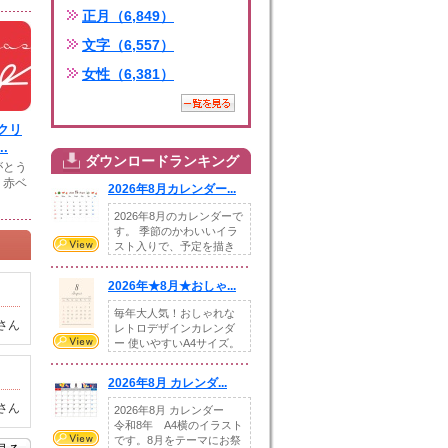
正月（6,849）
文字（6,557）
女性（6,381）
クリ
.
ダウンロードランキング
がとう
。赤ベ
2026年8月カレンダー...
2026年8月のカレンダーで
す。 季節のかわいいイラ
スト入りで、予定を描き
込めるスペ...
2026年★8月★おしゃ...
毎年大人気！おしゃれな
さん
レトロデザインカレンダ
ー 使いやすいA4サイズ。
illust...
2026年8月 カレンダ...
さん
2026年8月 カレンダー
令和8年 A4横のイラスト
です。8月をテーマにお祭