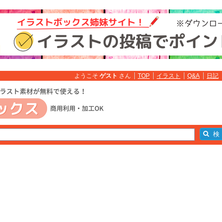
ようこそ
ゲスト
さん
TOP
イラスト
Q&A
日記