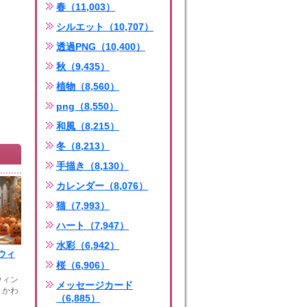
春（11,003）
シルエット（10,707）
透過PNG（10,400）
秋（9,435）
植物（8,560）
png（8,550）
和風（8,215）
冬（8,213）
手描き（8,130）
カレンダー（8,076）
猫（7,993）
ハート（7,947）
水彩（6,942）
ウィ
桜（6,906）
ウィン
メッセージカード
。かわ
（6,885）