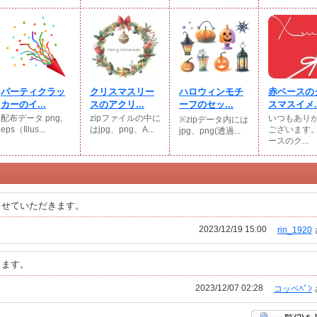
パーティクラッ
クリスマスリー
ハロウィンモチ
赤ベースの
カーのイ...
スのアクリ...
ーフのセッ...
スマスイメ..
配布データ png,
zipファイルの中に
いつもあり
※zipデータ内には
eps（Illus...
はjpg、png、A...
ございます
jpg、png(透過...
ースのク...
させていただきます。
2023/12/19 15:00
rin_1920
ります。
2023/12/07 02:28
コッペﾍﾞﾝ