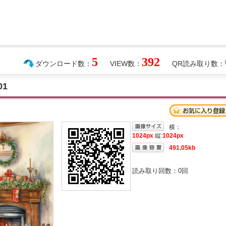
5
392
ダウンロード数：
VIEW数：
QR読み取り数：
1
横：
1024px
縦:
1024px
491.05kb
読み取り回数：
0
回