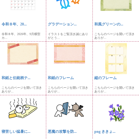
令和８年、20...
グラデーション...
和風グリーンの...
令和８年、2026年、9月横型
イラストをご覧頂き誠にあり
こちらのページを開いて頂き
カ...
がとう...
ありが...
和紙と伝統柄テ...
和紙のフレーム
縦のフレーム
こちらのページを開いて頂き
こちらのページを開いて頂き
こちらのページを開いて頂き
ありが...
ありが...
ありが...
寝苦しい猛暑に...
悪魔の攻撃を防...
png ききょ...