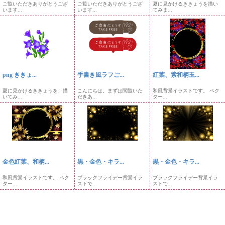
ご覧いただきありがとうござ
ご覧いただきありがとうござ
夏に見かけるききょうを描い
います...
います...
てみま...
png ききょ...
手書き風ラフご...
紅葉、紫和柄玉...
夏に見かけるききょうを、描
こんにちは。まずは閲覧いた
和風背景イラストです。 ベク
いてみ...
だきあ...
ター...
金色紅葉、和柄...
黒・金色・キラ...
黒・金色・キラ...
和風背景イラストです。 ベク
ブラックフライデー背景イラ
ブラックフライデー背景イラ
ター...
ストで...
ストで...