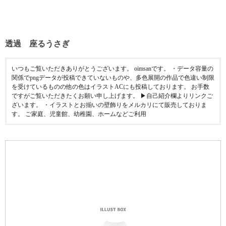
透過 座るうさぎ
いつもご覧いただきありがとうございます。 oimsanです。 ・データ容量の
関係でpngデータが投稿できていないものや、多色展開の作品で色違い制限
を受けているものの他の色はイラストACにも投稿しております。 お手数
ですがご覧いただきたくお願い申し上げます。 ▶︎自己紹介欄よりリンクご
ざいます。 ・イラストとお揃いの壁飾りをメルカリにて販売しておりま
す。 ご家庭、児童館、幼稚園、ホームなどご利用