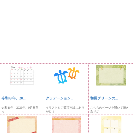
令和８年、20...
グラデーション...
和風グリーンの...
令和８年、2026年、9月横型
イラストをご覧頂き誠にあり
こちらのページを開いて頂き
カ...
がとう...
ありが...