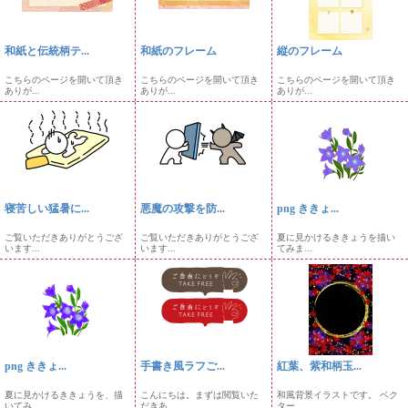
和紙と伝統柄テ...
和紙のフレーム
縦のフレーム
こちらのページを開いて頂き
こちらのページを開いて頂き
こちらのページを開いて頂き
ありが...
ありが...
ありが...
寝苦しい猛暑に...
悪魔の攻撃を防...
png ききょ...
ご覧いただきありがとうござ
ご覧いただきありがとうござ
夏に見かけるききょうを描い
います...
います...
てみま...
png ききょ...
手書き風ラフご...
紅葉、紫和柄玉...
夏に見かけるききょうを、描
こんにちは。まずは閲覧いた
和風背景イラストです。 ベク
いてみ...
だきあ...
ター...