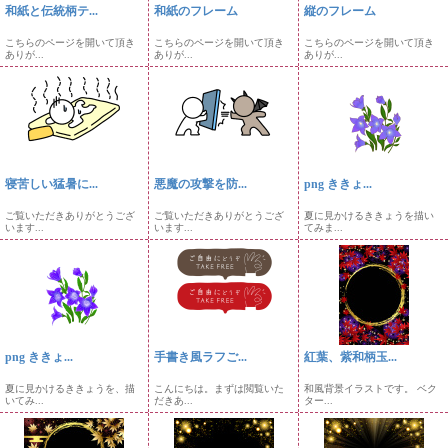
和紙と伝統柄テ...
和紙のフレーム
縦のフレーム
こちらのページを開いて頂き
こちらのページを開いて頂き
こちらのページを開いて頂き
ありが...
ありが...
ありが...
寝苦しい猛暑に...
悪魔の攻撃を防...
png ききょ...
ご覧いただきありがとうござ
ご覧いただきありがとうござ
夏に見かけるききょうを描い
います...
います...
てみま...
png ききょ...
手書き風ラフご...
紅葉、紫和柄玉...
夏に見かけるききょうを、描
こんにちは。まずは閲覧いた
和風背景イラストです。 ベク
いてみ...
だきあ...
ター...