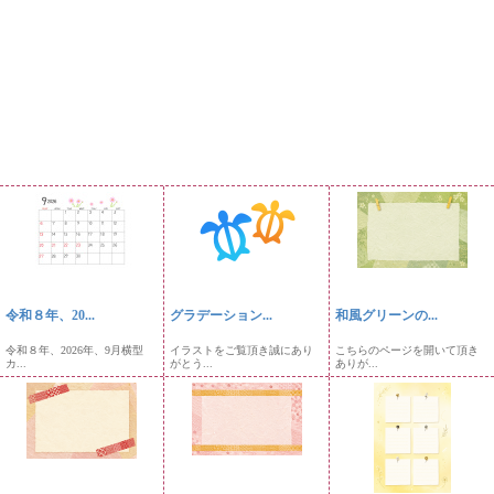
令和８年、20...
グラデーション...
和風グリーンの...
令和８年、2026年、9月横型
イラストをご覧頂き誠にあり
こちらのページを開いて頂き
カ...
がとう...
ありが...