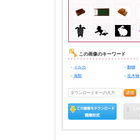
この画像のキーワード
イルカ
動物
海獣
生き物
送信