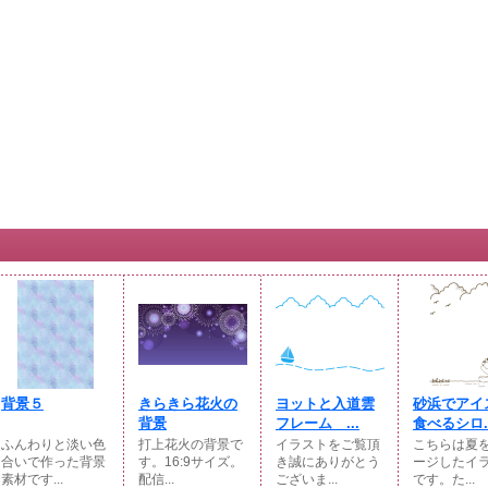
背景５
きらきら花火の
ヨットと入道雲
砂浜でアイ
背景
フレーム ...
食べるシロ..
ふんわりと淡い色
打上花火の背景で
イラストをご覧頂
こちらは夏
合いで作った背景
す。16:9サイズ。
き誠にありがとう
ージしたイ
素材です...
配信...
ございま...
です。た...