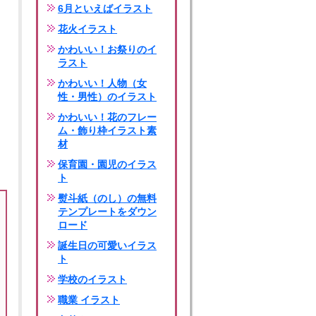
6月といえばイラスト
花火イラスト
かわいい！お祭りのイ
ラスト
かわいい！人物（女
性・男性）のイラスト
かわいい！花のフレー
ム・飾り枠イラスト素
材
保育園・園児のイラス
ト
熨斗紙（のし）の無料
テンプレートをダウン
ロード
誕生日の可愛いイラス
ト
学校のイラスト
職業 イラスト