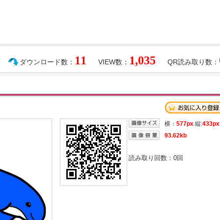
11
1,035
ダウンロード数：
VIEW数：
QR読み取り数：
横：
577px
縦:
433px
93.62kb
読み取り回数：
0
回