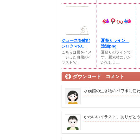
ジュースを飲む
夏祭りライン
シロクマの...
透過png
こちらは夏をイメ
夏祭りのラインで
ージした白熊のイ
す。夏素材にいか
ラストで...
がでしょ...
ダウンロード コメント
水族館の生き物のパワポに使
かわいいイラスト、ありがと