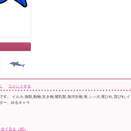
ん
コメントする
す。 イルカ,海獣,動物,生き物,哺乳類,海洋生物,海,シッポ,尾ひれ,背びれ,イ
ター、ゆるキャラ
全て見る（85）