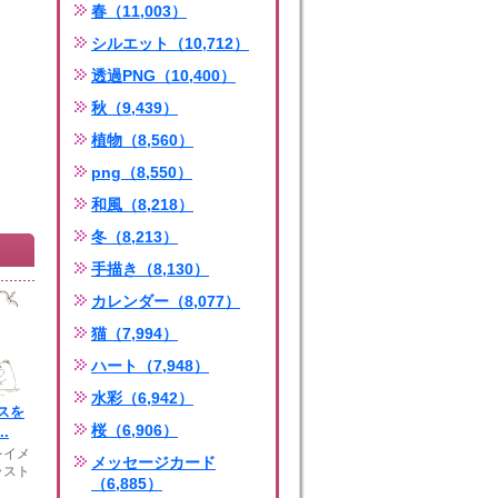
春（11,003）
シルエット（10,712）
透過PNG（10,400）
秋（9,439）
植物（8,560）
png（8,550）
和風（8,218）
冬（8,213）
手描き（8,130）
カレンダー（8,077）
猫（7,994）
ハート（7,948）
水彩（6,942）
スを
桜（6,906）
.
をイメ
メッセージカード
ラスト
（6,885）