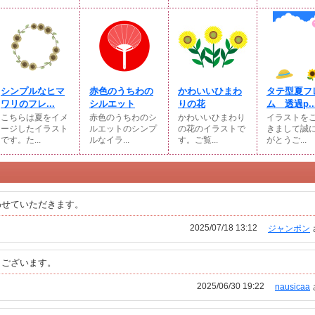
シンプルなヒマ
赤色のうちわの
かわいいひまわ
タテ型夏フ
ワリのフレ...
シルエット
りの花
ム 透過p..
こちらは夏をイメ
赤色のうちわのシ
かわいいひまわり
イラストを
ージしたイラスト
ルエットのシンプ
の花のイラストで
きまして誠
です。た...
ルなイラ...
す。ご覧...
がとうご...
わせていただきます。
2025/07/18 13:12
ジャンポン
うございます。
2025/06/30 19:22
nausicaa