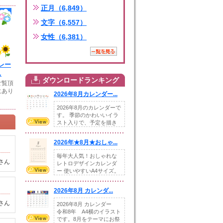
正月（6,849）
文字（6,557）
女性（6,381）
レー
.
ダウンロードランキング
ご覧頂
にあり
2026年8月カレンダー...
2026年8月のカレンダーで
す。 季節のかわいいイラ
スト入りで、予定を描き
込めるスペ...
2026年★8月★おしゃ...
毎年大人気！おしゃれな
さん
レトロデザインカレンダ
ー 使いやすいA4サイズ。
illust...
2026年8月 カレンダ...
さん
2026年8月 カレンダー
令和8年 A4横のイラスト
です。8月をテーマにお祭