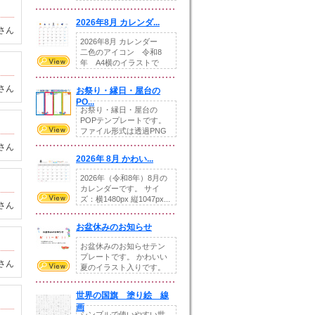
りの提...
2026年8月 カレンダ...
さん
2026年8月 カレンダー
二色のアイコン 令和8
年 A4横のイラストで
す。8月をテ...
さん
お祭り・縁日・屋台の
PO...
お祭り・縁日・屋台の
POPテンプレートです。
ファイル形式は透過PNG
です。---太め...
さん
2026年 8月 かわい...
2026年（令和8年）8月の
カレンダーです。 サイ
ズ：横1480px 縦1047px...
さん
お盆休みのお知らせ
お盆休みのお知らせテン
プレートです。 かわいい
さん
夏のイラスト入りです。
休業日の日付けを...
世界の国旗 塗り絵 線
画
シンプルで使いやすい世