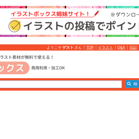
ようこそ
ゲスト
さん
TOP
イラスト
Q&A
日記