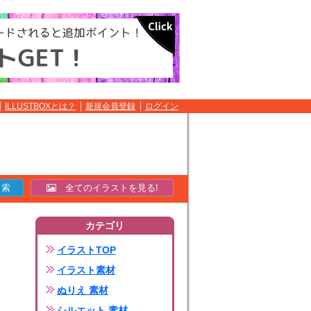
ILLUSTBOXとは？
新規会員登録
ログイン
全てのイラストを見る!
カテゴリ
イラストTOP
イラスト素材
ぬりえ 素材
シルエット 素材