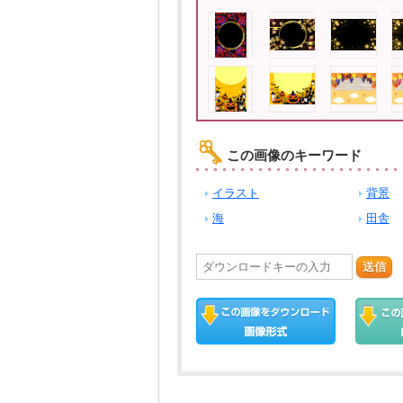
この画像のキーワード
イラスト
背景
海
田舎
送信